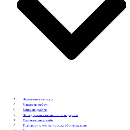
Перевезення вантажів
Маневрові роботи
Вантажні роботи
Нагляд, ремонт колійного господарства
Метрологічна служба
Транспортно-експедиторське обслуговування