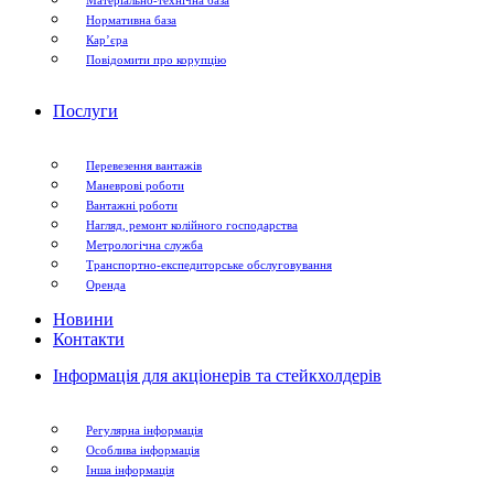
Нормативна база
Кар’єра
Повідомити про корупцію
Послуги
Перевезення вантажів
Маневрові роботи
Вантажні роботи
Нагляд, ремонт колійного господарства
Метрологічна служба
Транспортно-експедиторське обслуговування
Оренда
Новини
Контакти
Інформація для акціонерів та стейкхолдерів
Регулярна інформація
Особлива інформація
Інша інформація