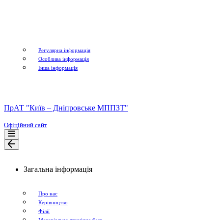
Регулярна інформація
Особлива інформація
Інша інформація
ПрАТ "Київ – Дніпровське МППЗТ"
Офіційний сайт
Меню
навігації
Меню
навігації
Загальна інформація
Про нас
Керівництво
Філії
Матеріально-технічна база