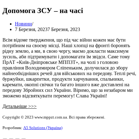
Допомога ЗСУ – на часі
Новини
7 Березня, 2023
7 Березня, 2023
Всім відоме твердження, що під час війни кожен має бути
потрібним на своєму місці. Наші хлопці на фронті боронять
рідну землю, а ми, в свою чергу, маємо докласти максимум
зусиль, аби підтримувати і допомагати їм звідси. Саме тому
ПрАТ «Київ-Дніпровське МППЗТ», на чолі з головою
правління Володимиром Сліпеньким, долучилася до збору
найнеобхідніших речей для військових на передову. Теплі речі,
буржуйки, шкарпетки, продукти харчування, спальники,
каремати, окопні свічки та багато іншого вже доставлені на
передову Збройних сил України. Віримо, що за незабаром ми
зможемо відсвяткувати перемогу! Слава Україні!
Детальніше >>>
Copyright © 2023 www.mppzt.com.ua. Всі права збережені.
Розробник:
А5 Solutions (Україна)