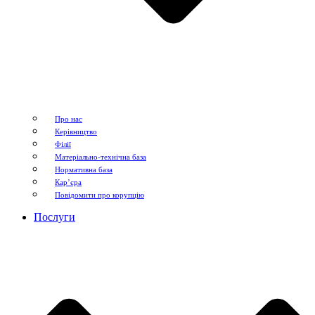
Про нас
Керівництво
Філії
Матеріально-технічна база
Нормативна база
Кар’єра
Повідомити про корупцію
Послуги