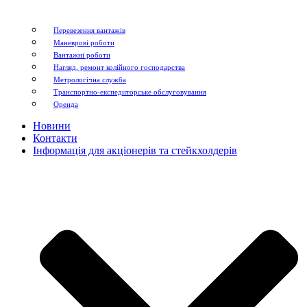
Перевезення вантажів
Маневрові роботи
Вантажні роботи
Нагляд, ремонт колійного господарства
Метрологічна служба
Транспортно-експедиторське обслуговування
Оренда
Новини
Контакти
Інформація для акціонерів та стейкхолдерів