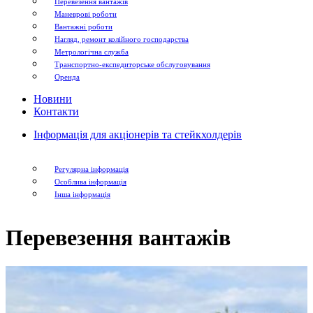
Перевезення вантажів
Маневрові роботи
Вантажні роботи
Нагляд, ремонт колійного господарства
Метрологічна служба
Транспортно-експедиторське обслуговування
Оренда
Новини
Контакти
Інформація для акціонерів та стейкхолдерів
Регулярна інформація
Особлива інформація
Інша інформація
Перевезення вантажів