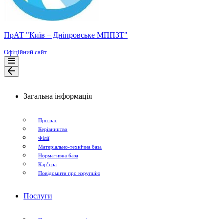
ПрАТ "Київ – Дніпровське МППЗТ"
Офіційний сайт
Меню
навігації
Меню
навігації
Загальна інформація
Про нас
Керівництво
Філії
Матеріально-технічна база
Нормативна база
Кар’єра
Повідомити про корупцію
Послуги