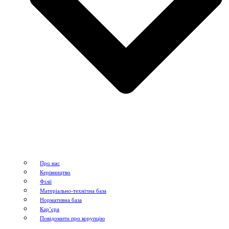
Про нас
Керівництво
Філії
Матеріально-технічна база
Нормативна база
Кар’єра
Повідомити про корупцію