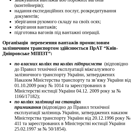
(контейнерів);
надання експедиційних послуг, розкредитування
документів;
зберігання рухомого складу на своїх осях;
зберігання вантажів;
підготовка вагонів під вантажні операції.
Організація перевезення вантажів промисловим
залізничним транспортом здійснюється ПрАТ “Київ-
Дніпровське МППЗТ”:
по власних коліях та коліях підприємств
(відповідно
до Правил технічної експлуатації міжгалузевого
залізничного транспорту України, затверджених
Наказом Міністерства транспорту та зв’язку України від
01.10.2009 року № 1014 та зареєстрованих в
Міністерстві юстиції України 04.12. 2009 року за №
1166/17182);
по коліях залізниці на станціях
примикання
(відповідно до Правил технічної
експлуатації залізниць України, затверджених наказом
Міністерства транспорту України від 20.12.1996 року №
411 та зареєстрованих в Міністерстві юстиції України
25.02.1997 за № 50/1854).