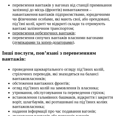
перевезення вантажів у вагонах від станції примикання
залізниці до місць (фронтів) вивантаження –
навантаження вантажів підприємствами, юридичними
чи фізичними особами, які мають свої, або орендовані,
під’їзні колії, криті чи відкриті склади та отримують
вантажі залізничним транспортом;
перевезення небезпечних вантажів
;
перевезення сипучих вантажів власними вагонами
(
думпкарами та хопер-дозаторами
).
Інші послуги, пов’язані з перевезенням
вантажів:
проведення щоквартального огляду під’їзних колій,
стрілочних переводів, які знаходяться на балансі
вантажовласників;
обстеження вантажних фронтів;
огляд під’їзних колій на замовлення їх власника;
утримання, обслуговування та переведення стрілок;
встановлення гальмівних башмаків, відкриття і закриття
воріт, шлагбаумів, які розташовані на під’їзних коліях
вантажовласника;
надання інформації про час подавання вагонів;
зважування вантажів або порожніх вагонів