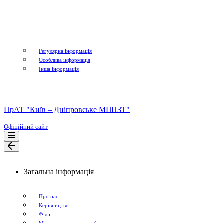
Регулярна інформація
Особлива інформація
Інша інформація
ПрАТ "Київ – Дніпровське МППЗТ"
Офіційний сайт
Меню
навігації
Меню
навігації
Загальна інформація
Про нас
Керівництво
Філії
Матеріально-технічна база