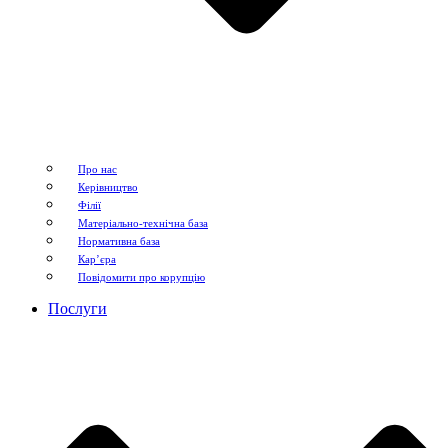
Про нас
Керівництво
Філії
Матеріально-технічна база
Нормативна база
Кар’єра
Повідомити про корупцію
Послуги