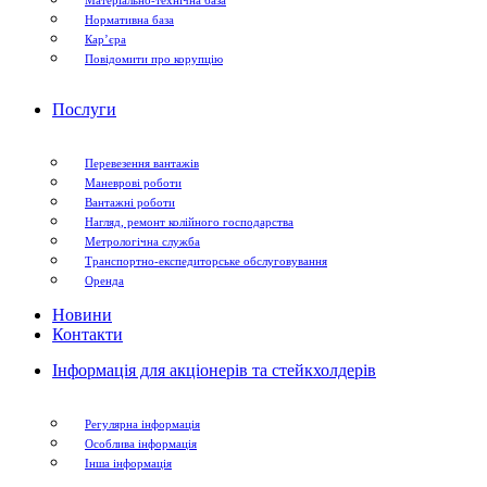
Нормативна база
Кар’єра
Повідомити про корупцію
Послуги
Перевезення вантажів
Маневрові роботи
Вантажні роботи
Нагляд, ремонт колійного господарства
Метрологічна служба
Транспортно-експедиторське обслуговування
Оренда
Новини
Контакти
Інформація для акціонерів та стейкхолдерів
Регулярна інформація
Особлива інформація
Інша інформація