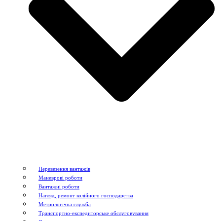
Перевезення вантажів
Маневрові роботи
Вантажні роботи
Нагляд, ремонт колійного господарства
Метрологічна служба
Транспортно-експедиторське обслуговування