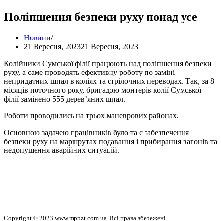
Поліпшення безпеки руху понад усе
Новини
21 Вересня, 2023
21 Вересня, 2023
Колійники Сумської філії працюють над поліпшення безпеки
руху, а саме проводять ефективну роботу по заміні
непридатних шпал в коліях та стрілочних переводах. Так, за 8
місяців поточного року, бригадою монтерів колії Сумської
філії замінено 555 дерев’яних шпал.
Роботи проводились на трьох маневрових районах.
Основною задачею працівників було та є забезпечення
безпеки руху на маршрутах подавання і прибирання вагонів та
недопущення аварійних ситуацій.
Copyright © 2023 www.mppzt.com.ua. Всі права збережені.