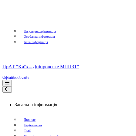
Регулярна інформація
Особлива інформація
Інша інформація
ПрАТ "Київ – Дніпровське МППЗТ"
Офіційний сайт
Меню
навігації
Меню
навігації
Загальна інформація
Про нас
Керівництво
Філії
Матеріально-технічна база