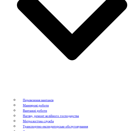
Перевезення вантажів
Маневрові роботи
Вантажні роботи
Нагляд, ремонт колійного господарства
Метрологічна служба
Транспортно-експедиторське обслуговування