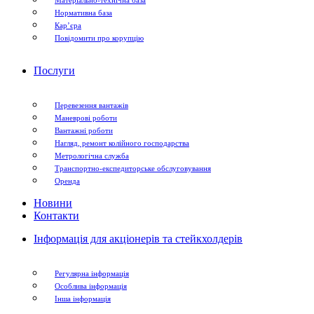
Нормативна база
Кар’єра
Повідомити про корупцію
Послуги
Перевезення вантажів
Маневрові роботи
Вантажні роботи
Нагляд, ремонт колійного господарства
Метрологічна служба
Транспортно-експедиторське обслуговування
Оренда
Новини
Контакти
Інформація для акціонерів та стейкхолдерів
Регулярна інформація
Особлива інформація
Інша інформація