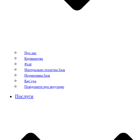
Про нас
Керівництво
Філії
Матеріально-технічна база
Нормативна база
Кар’єра
Повідомити про корупцію
Послуги