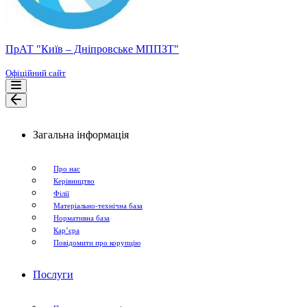
ПрАТ "Київ – Дніпровське МППЗТ"
Офіційний сайт
Меню
навігації
Меню
навігації
Загальна інформація
Про нас
Керівництво
Філії
Матеріально-технічна база
Нормативна база
Кар’єра
Повідомити про корупцію
Послуги