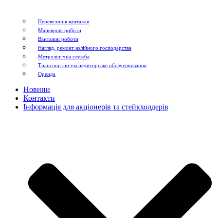
Перевезення вантажів
Маневрові роботи
Вантажні роботи
Нагляд, ремонт колійного господарства
Метрологічна служба
Транспортно-експедиторське обслуговування
Оренда
Новини
Контакти
Інформація для акціонерів та стейкхолдерів