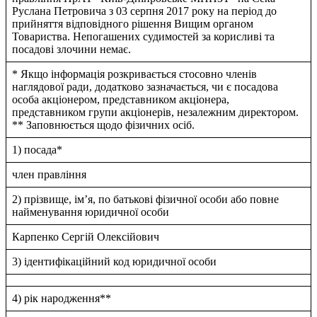
Руслана Петровича з 03 серпня 2017 року на перiод до
прийняття вiдповiдного рiшення Вищим органом
Товариства. Непогашених судимостей за корисливi та
посадовi злочини немає.
* Якщо інформація розкривається стосовно членів
наглядової ради, додатково зазначається, чи є посадова
особа акціонером, представником акціонера,
представником групи акціонерів, незалежним директором.
** Заповнюється щодо фізичних осіб.
1) посада*
член правлiння
2) прізвище, ім’я, по батькові фізичної особи або повне
найменування юридичної особи
Карпенко Сергiй Олексiйович
3) ідентифікаційний код юридичної особи
4) рік народження**