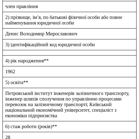
член правлiння
2) прізвище, ім’я, по батькові фізичної особи або повне
найменування юридичної особи
Денис Володимир Мирославович
3) ідентифікаційний код юридичної особи
4) рік народження**
1962
5) освіта**
Петровський iнститут iнженерiв залiзничного транспорту,
iнженер шляхiв сполучення по управлiнню процесами
перевозок на залiзничному транспортi; Київський
нацiональний економiчний унiверситет, спецiалiст з
економiки пiдприємства
6) стаж роботи (років)**
28