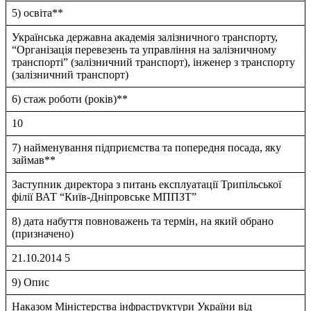
5) освіта**
Українська державна академiя залiзничного транспорту,
“Органiзацiя перевезень та управлiння на залiзничному
транспортi” (залiзничний транспорт), iнженер з транспорту
(залiзничний транспорт)
6) стаж роботи (років)**
10
7) найменування підприємства та попередня посада, яку
займав**
Заступник директора з питань експлуатацiї Трипiльської
фiлiї ВАТ “Київ-Днiпровське МППЗТ”
8) дата набуття повноважень та термін, на який обрано
(призначено)
21.10.2014 5
9) Опис
Наказом Мiнiстерства iнфраструктури України вiд