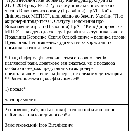
“Про внесення змiн до наказу Мiнiнфраструктури вiд
21.10.2014 року № 521″у зв’язку зi звiльненням деяких
членiв Виконавчого органу (Правлiння) ПрАТ “Київ-
Днiпровське МППЗТ”, вiдповiдно до Закону України “Про
акцiонернi товаритсва”, Статуту, Положення про
Виконавчий отрган (Правлiння) ПрАТ “Київ-Днiпровське
МППЗТ”, введено до складу Правлiння заступника голови
Правлiння Карпенка Сергiя Олексiйовича – радника голови
Правлiння. Непогашених судимостей за корисливi та
посадовi злочини немає.
* Якщо інформація розкривається стосовно членів
наглядової ради, додатково зазначається, чи є посадова
особа акціонером, представником акціонера,
представником групи акціонерів, незалежним директором.
** Заповнюється щодо фізичних осіб.
1) посада*
член правлiння
2) прізвище, ім’я, по батькові фізичної особи або повне
найменування юридичної особи
Зайончковський Iгор Вiталiйович