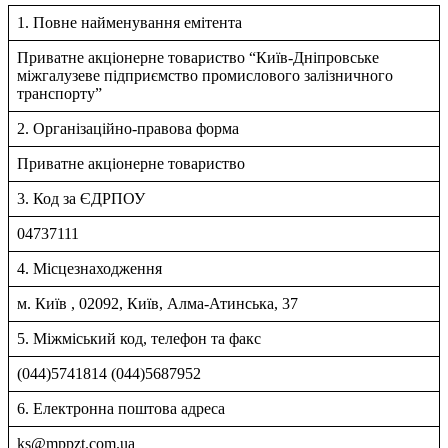
1. Повне найменування емітента
Приватне акцiонерне товариство “Київ-Днiпровське
мiжгалузеве пiдприємство промислового залiзничного
транспорту”
2. Організаційно-правова форма
Приватне акціонерне товариство
3. Код за ЄДРПОУ
04737111
4. Місцезнаходження
м. Київ , 02092, Київ, Алма-Атинська, 37
5. Міжміський код, телефон та факс
(044)5741814 (044)5687952
6. Електронна поштова адреса
ks@mppzt.com.ua