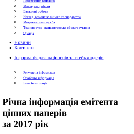
Перевезення вантажів
Маневрові роботи
Вантажні роботи
Нагляд, ремонт колійного господарства
Метрологічна служба
Транспортно-експедиторське обслуговування
Оренда
Новини
Контакти
Інформація для акціонерів та стейкхолдерів
Регулярна інформація
Особлива інформація
Інша інформація
Річна інформація емітента
цінних паперів
за 2017 рік