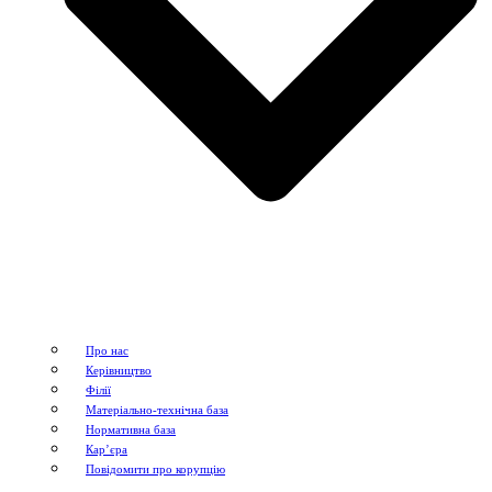
Про нас
Керівництво
Філії
Матеріально-технічна база
Нормативна база
Кар’єра
Повідомити про корупцію