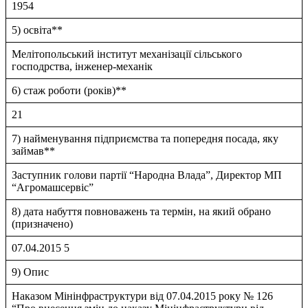
1954
5) освіта**
Мелiтопольський iнститут механiзацiї сiльського
господрства, iнженер-механiк
6) стаж роботи (років)**
21
7) найменування підприємства та попередня посада, яку
займав**
Заступник голови партiї “Народна Влада”, Директор МП
“Агромашсервiс”
8) дата набуття повноважень та термін, на який обрано
(призначено)
07.04.2015 5
9) Опис
Наказом Мiнiнфраструктури вiд 07.04.2015 року № 126