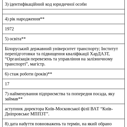
3) ідентифікаційний код юридичної особи
4) рік народження**
1972
5) освіта**
Бiлоруський державний унiверситет транспорту; Iнститут
перепiдготовки та пiдвищення квалiфiкацiї ХарДАЗТ,
“Органiзацiя перевезень та управлiння на залiзничному
транспортi”, магiстр.
6) стаж роботи (років)**
17
7) найменування підприємства та попередня посада, яку
займав**
аступник директора Київ-Московської фiлiї ВАТ “Київ-
Днiпровське МППЗТ”.
8) дата набуття повноважень та термін, на який обрано