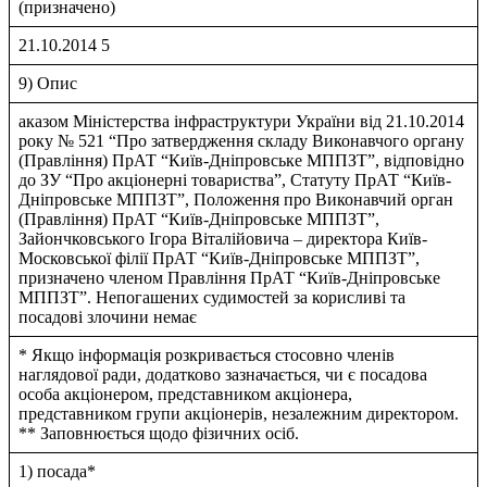
(призначено)
21.10.2014 5
9) Опис
аказом Мiнiстерства iнфраструктури України вiд 21.10.2014
року № 521 “Про затвердження складу Виконавчого органу
(Правлiння) ПрАТ “Київ-Днiпровське МППЗТ”, вiдповiдно
до ЗУ “Про акцiонернi товариства”, Статуту ПрАТ “Київ-
Днiпровське МППЗТ”, Положення про Виконавчий орган
(Правлiння) ПрАТ “Київ-Днiпровське МППЗТ”,
Зайончковського Iгора Вiталiйовича – директора Київ-
Московської фiлiї ПрАТ “Київ-Днiпровське МППЗТ”,
призначено членом Правлiння ПрАТ “Київ-Днiпровське
МППЗТ”. Непогашених судимостей за корисливi та
посадовi злочини немає
* Якщо інформація розкривається стосовно членів
наглядової ради, додатково зазначається, чи є посадова
особа акціонером, представником акціонера,
представником групи акціонерів, незалежним директором.
** Заповнюється щодо фізичних осіб.
1) посада*