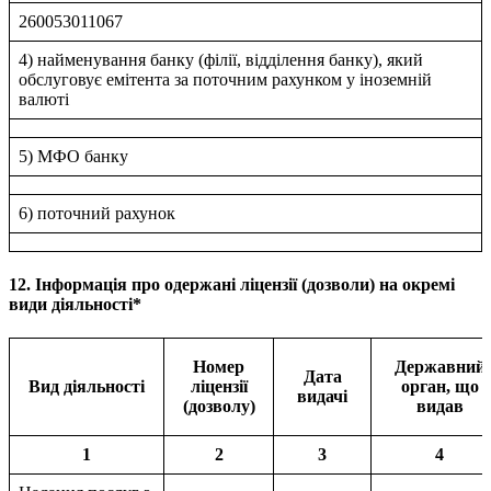
260053011067
4) найменування банку (філії, відділення банку), який
обслуговує емітента за поточним рахунком у іноземній
валюті
5) МФО банку
6) поточний рахунок
12. Інформація про одержані ліцензії (дозволи) на окремі
види діяльності*
Номер
Державний
Дата
Вид діяльності
ліцензії
орган, що
видачі
(дозволу)
видав
1
2
3
4