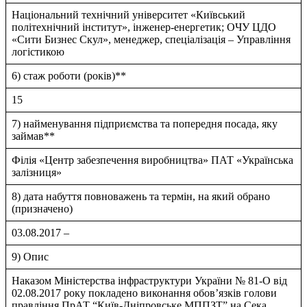
Нацiональний технiчний унiверситет «Київський
полiтехнiчний iнститут», iнженер-енергетик; ОЧУ ЦДО
«Сити Бизнес Скул», менеджер, спецiалiзацiя – Управлiння
логiстикою
6) стаж роботи (років)**
15
7) найменування підприємства та попередня посада, яку
займав**
Фiлiя «Центр забезпечення виробництва» ПАТ «Українська
залiзниця»
8) дата набуття повноважень та термін, на який обрано
(призначено)
03.08.2017 –
9) Опис
Наказом Мiнiстерства iнфраструктури України № 81-О вiд
02.08.2017 року покладено виконання обов’язкiв голови
правлiння ПрАТ “Київ-Днiпровське МППЗТ” на Cека