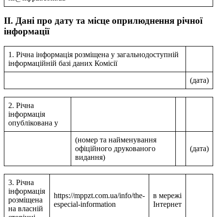
II. Дані про дату та місце оприлюднення річної
інформації
1. Річна інформація розміщена у загальнодоступній
інформаційній базі даних Комісії
(дата)
2. Річна
інформація
опублікована у
(номер та найменування
офіційного друкованого
(дата)
видання)
3. Річна
інформація
https://mppzt.com.ua/info/the-
в мережі
розміщена
especial-information
Інтернет
на власній