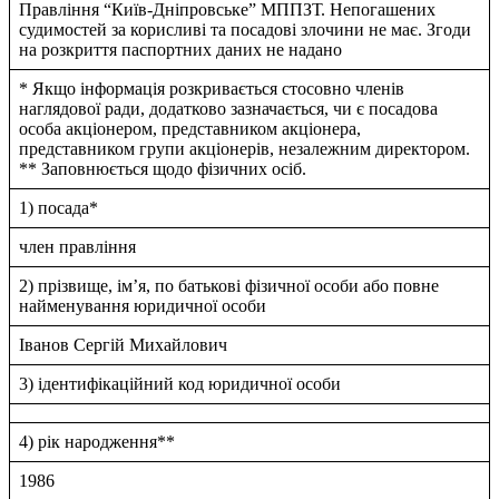
Правлiння “Київ-Днiпровське” МППЗТ. Непогашених
судимостей за корисливi та посадовi злочини не має. Згоди
на розкриття паспортних даних не надано
* Якщо інформація розкривається стосовно членів
наглядової ради, додатково зазначається, чи є посадова
особа акціонером, представником акціонера,
представником групи акціонерів, незалежним директором.
** Заповнюється щодо фізичних осіб.
1) посада*
член правлiння
2) прізвище, ім’я, по батькові фізичної особи або повне
найменування юридичної особи
Iванов Сергiй Михайлович
3) ідентифікаційний код юридичної особи
4) рік народження**
1986