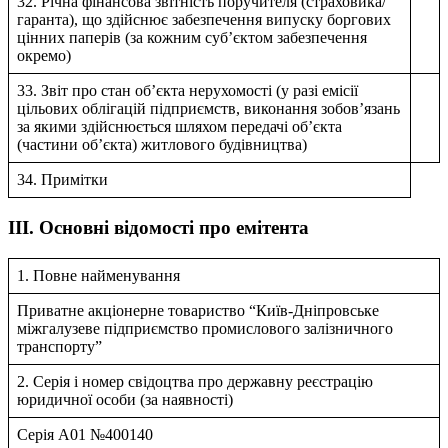
32. Річна фінансова звітність поручителя (страховика/
гаранта), що здійснює забезпечення випуску боргових
цінних паперів (за кожним суб’єктом забезпечення
окремо)
33. Звіт про стан об’єкта нерухомості (у разі емісії
цільових облігацій підприємств, виконання зобов’язань
за якими здійснюється шляхом передачі об’єкта
(частини об’єкта) житлового будівництва)
34. Примітки
III. Основні відомості про емітента
1. Повне найменування
Приватне акцiонерне товариство “Київ-Днiпровське
мiжгалузеве пiдприємство промислового залiзничного
транспорту”
2. Серія і номер свідоцтва про державну реєстрацію
юридичної особи (за наявності)
Серiя А01 №400140