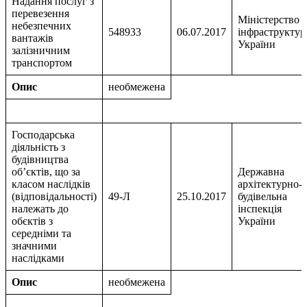
Надання послуг з
перевезення
Мiнiстерство
небезпечних
548933
06.07.2017
iнфраструктур
вантажiв
України
залiзничним
транспортом
Опис
необмежена
Господарська
дiяльнiсть з
будiвництва
об’єктiв, що за
Державна
класом наслiдкiв
архiтектурно-
(вiдповiдальностi)
49-Л
25.10.2017
будiвельна
належать до
iнспекцiя
обєктiв з
України
середнiми та
значними
наслiдками
Опис
необмежена