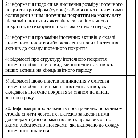
2) інформація щодо співвідношення розміру іпотечного
покриття з розміром (сумою) зобов’язань за іпотечними
облігаціями з цим іпотечним покриттям на кожну дату
після змін іпотечних активів у складі іпотечного
покриття, які відбулися протягом звітного періоду
3) інформація про заміни іпотечних активів у складі
іпотечного покриття або включення нових іпотечних
активів до складу іпотечного покриття
4) відомості про структуру іпотечного покриття
іпотечних облігацій за видами іпотечних активів та
інших активів на кінець звітного періоду
5) відомості щодо підстав виникнення у емітента
іпотечних облігацій прав на іпотечні активи, які
складають іпотечне покриття за станом на кінець
звітного року
20. Інформація про наявність прострочених боржником
строків сплати чергових платежів за кредитними
договорами (договорами позики), права вимоги за
якими забезпечено іпотеками, які включено до складу
іпотечного покриття