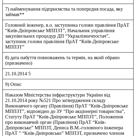
7) найменування підприємства та попередня посада, яку
займав**
Головний iнженер, в.о. заступника голови правлiння ПрАТ
“Київ-Днiпровське МППЗТ”, Начальник управлiння
закупiвельних процедур ДП “Укрзалiзничпостач”,
заступник голови правлiння ПрАТ “Київ-Днiпровське
МППЗТ”
8) дата набуття повноважень та термін, на який обрано
(призначено)
21.10.2014 5
9) Опис
Наказом Мiнiстерства iнфраструктури України вiд
21.10.2014 року №521 Про затвердження складу
Виконавчого органу (Правлiння) ПрАТ “Київ-Днiпровське
МППЗТ”, вiдповiдно до ЗУ “Про акцiонернi товариства”,
Статуту ПрАТ “Київ-Днiпровське МППЗТ”, Положення
про виконавчий орган (Правлiння) ПрАТ “Київ-
Днiпровське” МППЗТ, Дениса В.М.-головного iнженера
ПрАТ ” “Київ-Днiпровське” МППЗТ, призначено членом