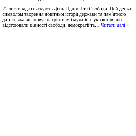
21 листопада святкують День Гідності та Свободи. Цей день є
символом творення новітньої історії держави та пам’ятною
датою, яка вшановує патріотизм і мужність українців, що
21
відстоювали цінності свободи, демократії та…
Читати далі »
лис
–
Де
Гід
та
Св