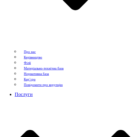
Про нас
Керівництво
Філії
Матеріально-технічна база
Нормативна база
Кар’єра
Повідомити про корупцію
Послуги