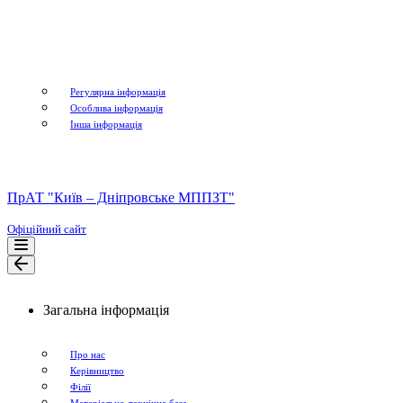
Регулярна інформація
Особлива інформація
Інша інформація
ПрАТ "Київ – Дніпровське МППЗТ"
Офіційний сайт
Меню
навігації
Меню
навігації
Загальна інформація
Про нас
Керівництво
Філії
Матеріально-технічна база