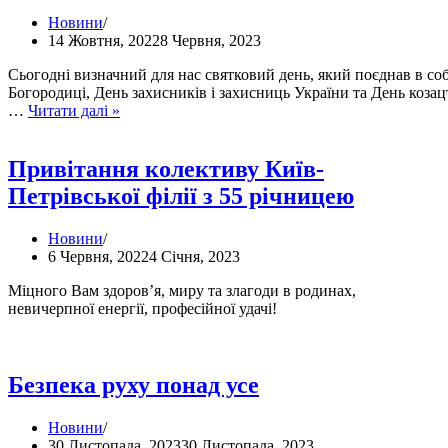
Новини
14 Жовтня, 2022
8 Червня, 2023
Сьогодні визначний для нас святковий день, який поєднав в соб
Богородиці, День захисників і захисниць України та День козац
Привітання
…
Читати далі »
голови
правління
зі
Привітання колективу Київ-
святом
Петрівської філії з 55 річницею
Покрови
Пресвятої
Богородиці,
Новини
Днем
6 Червня, 2022
4 Січня, 2023
захисника
України
Міцного Вам здоров’я, миру та злагоди в родинах,
та
невичерпної енергії, професійної удачі!
Днем
українського
козацтва
Безпека руху понад усе
Новини
30 Листопада, 2023
30 Листопада, 2023