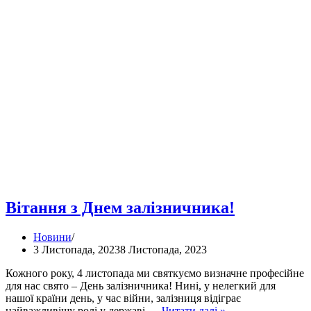
Вітання з Днем залізничника!
Новини
3 Листопада, 2023
8 Листопада, 2023
Кожного року, 4 листопада ми святкуємо визначне професійне
для нас свято – День залізничника! Нині, у нелегкий для
нашої країни день, у час війни, залізниця відіграє
Вітання
найважливішу ролі у державі,…
Читати далі »