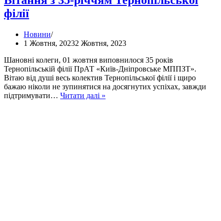
філії
Новини
1 Жовтня, 2023
2 Жовтня, 2023
Шановні колеги, 01 жовтня виповнилося 35 років
Тернопільській філії ПрАТ «Київ-Дніпровське МППЗТ».
Вітаю від душі весь колектив Тернопільської філії і щиро
бажаю ніколи не зупинятися на досягнутих успіхах, завжди
Вітання
підтримувати…
Читати далі »
з
35-
річчям
Тернопільської
філії