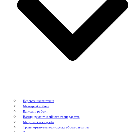
Перевезення вантажів
Маневрові роботи
Вантажні роботи
Нагляд, ремонт колійного господарства
Метрологічна служба
Транспортно-експедиторське обслуговування