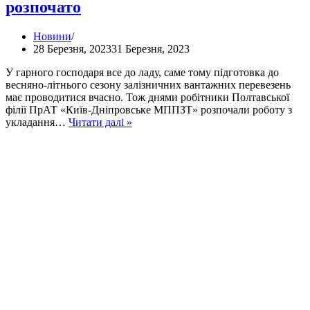
розпочато
Новини
28 Березня, 2023
31 Березня, 2023
У гарного господаря все до ладу, саме тому підготовка до
весняно-літнього сезону залізничних вантажних перевезень
має проводитися вчасно. Тож днями робітники Полтавської
філії ПрАТ «Київ-Дніпровське МППЗТ» розпочали роботу з
Підготовку
укладання…
Читати далі »
до
весняно-
літнього
сезону
розпочато