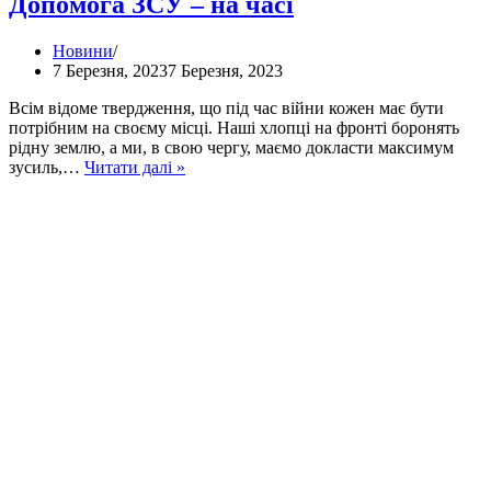
Допомога ЗСУ – на часі
Новини
7 Березня, 2023
7 Березня, 2023
Всім відоме твердження, що під час війни кожен має бути
потрібним на своєму місці. Наші хлопці на фронті боронять
рідну землю, а ми, в свою чергу, маємо докласти максимум
Допомога
зусиль,…
Читати далі »
ЗСУ
–
на
часі