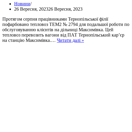
Новини
26 Вересня, 2023
26 Вересня, 2023
Протягом серпня працівниками Тернопільської філії
пофарбовано тепловоз ТЕМ2 № 2794 для подальшої роботи по
обслуговуванню клієнтів на дільниці Максимівка. Цей
тепловоз перевозить вагони від ПАТ Тернопільський кар’єр
Оновлення
на станцію Максимівка.…
Читати далі »
тепловозу
власними
силами